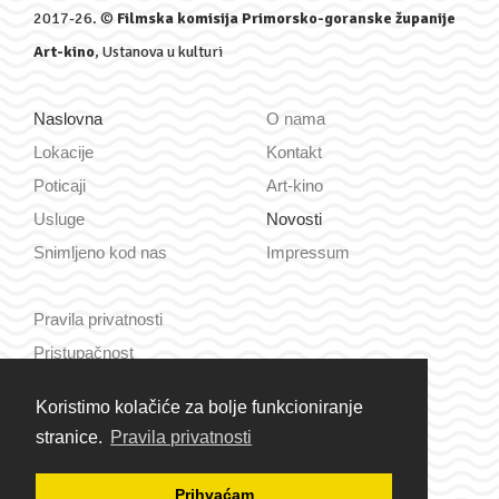
2017-26. ©
Filmska komisija Primorsko-goranske županije
Art-kino
, Ustanova u kulturi
Naslovna
O nama
Lokacije
Kontakt
Poticaji
Art-kino
Usluge
Novosti
Snimljeno kod nas
Impressum
Pravila privatnosti
Pristupačnost
Koristimo kolačiće za bolje funkcioniranje
Hrvatski
stranice.
Pravila privatnosti
English
Prihvaćam