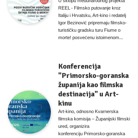
U sklopu međunarodnog projekta
REEL - Filmsko putovanje kroz
Italiju i Hrvatsku, Art-kino i redatelj
Igor Bezinović pripremaju filmsko-
turističku gradsku turu Fiume o
morte! posvećenu istoimenom...
Konferencija
"Primorsko-goranska
županija kao filmska
destinacija" u Art-
kinu
Art-kino, odnosno Kvarnerska
filmska komisija – Županijski filmski
ured, organizira
konferenciju Primorsko-goranska