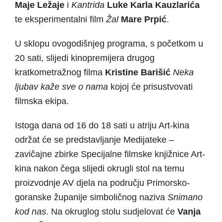
Maje Ležaje
i
Kantrida
Luke Karla Kauzlarića
te eksperimentalni film
Žal
Mare Prpić
.
U sklopu ovogodišnjeg programa, s početkom u
20 sati, slijedi kinopremijera drugog
kratkometražnog filma
Kristine Barišić
Neka
ljubav kaže sve o nama
kojoj će prisustvovati
filmska ekipa.
Istoga dana od 16 do 18 sati u atriju Art-kina
održat će se predstavljanje Medijateke –
zavičajne zbirke Specijalne filmske knjižnice Art-
kina nakon čega slijedi okrugli stol na temu
proizvodnje AV djela na području Primorsko-
goranske županije simboličnog naziva
Snimano
kod nas
. Na okruglog stolu sudjelovat će
Vanja