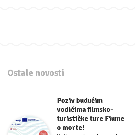
Ostale novosti
Poziv budućim
vodičima filmsko-
turističke ture Fiume
o morte!