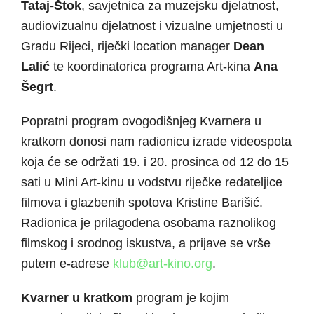
Tataj-Štok
, savjetnica za muzejsku djelatnost,
audiovizualnu djelatnost i vizualne umjetnosti u
Gradu Rijeci, riječki location manager
Dean
Lalić
te koordinatorica programa Art-kina
Ana
Šegrt
.
Popratni program ovogodišnjeg Kvarnera u
kratkom donosi nam radionicu izrade videospota
koja će se održati 19. i 20. prosinca od 12 do 15
sati u Mini Art-kinu u vodstvu riječke redateljice
filmova i glazbenih spotova Kristine Barišić.
Radionica je prilagođena osobama raznolikog
filmskog i srodnog iskustva, a prijave se vrše
putem e-adrese
klub@art-kino.org
.
Kvarner u kratkom
program je kojim