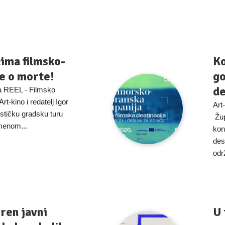
ima filmsko-
Ko
me o morte!
go
de
a REEL - Filmsko
rt-kino i redatelj Igor
Art
ističku gradsku turu
Žup
menom...
kon
des
održ
ren javni
U 