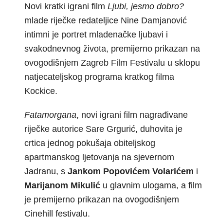
Novi kratki igrani film
Ljubi, jesmo dobro?
mlade riječke redateljice Nine Damjanović
intimni je portret mladenačke ljubavi i
svakodnevnog života, premijerno prikazan na
ovogodišnjem Zagreb Film Festivalu u sklopu
natjecateljskog programa kratkog filma
Kockice.
Fatamorgana
, novi igrani film nagrađivane
riječke autorice Sare Grgurić, duhovita je
crtica jednog pokušaja obiteljskog
apartmanskog ljetovanja na sjevernom
Jadranu, s
Jankom
Popovićem Volarićem
i
Marijanom Mikulić
u glavnim ulogama, a film
je premijerno prikazan na ovogodišnjem
Cinehill festivalu.