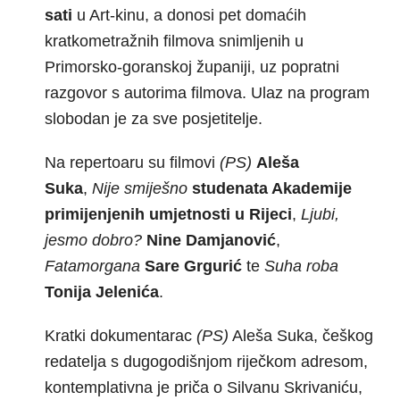
sati
u Art-kinu, a donosi pet domaćih
kratkometražnih filmova snimljenih u
Primorsko-goranskoj županiji, uz popratni
razgovor s autorima filmova. Ulaz na program
slobodan je za sve posjetitelje.
Na repertoaru su filmovi
(PS)
Aleša
Suka
,
Nije smiješno
studenata Akademije
primijenjenih umjetnosti u Rijeci
,
Ljubi,
jesmo dobro?
Nine Damjanović
,
Fatamorgana
Sare Grgurić
te
Suha roba
Tonija Jelenića
.
Kratki dokumentarac
(PS)
Aleša Suka, češkog
redatelja s dugogodišnjom riječkom adresom,
kontemplativna je priča o Silvanu Skrivaniću,