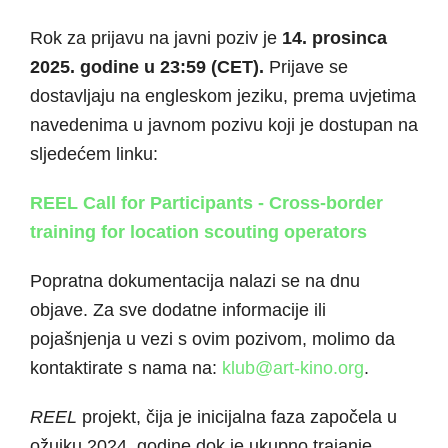
Rok za prijavu na javni poziv je
14. prosinca
2025. godine u 23:59 (CET).
Prijave se
dostavljaju na engleskom jeziku, prema uvjetima
navedenima u javnom pozivu koji je dostupan na
sljedećem linku:
REEL Call for Participants - Cross-border
training for location scouting operators
Popratna dokumentacija nalazi se na dnu
objave. Za sve dodatne informacije ili
pojašnjenja u vezi s ovim pozivom, molimo da
kontaktirate s nama na:
klub@art-kino.org
.
REEL
projekt, čija je inicijalna faza započela u
ožujku 2024. godine dok je ukupno trajanje