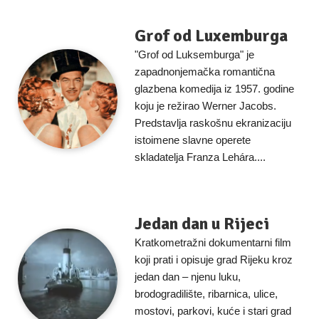
Grof od Luxemburga
"Grof od Luksemburga" je
zapadnonjemačka romantična
glazbena komedija iz 1957. godine
koju je režirao Werner Jacobs.
Predstavlja raskošnu ekranizaciju
istoimene slavne operete
skladatelja Franza Lehára....
Jedan dan u Rijeci
Kratkometražni dokumentarni film
koji prati i opisuje grad Rijeku kroz
jedan dan – njenu luku,
brodogradilište, ribarnica, ulice,
mostovi, parkovi, kuće i stari grad