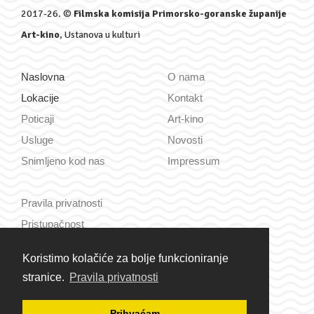
2017-26. ©
Filmska komisija Primorsko-goranske županije
Art-kino
, Ustanova u kulturi
Naslovna
O nama
Lokacije
Kontakt
Poticaji
Art-kino
Usluge
Novosti
Snimljeno kod nas
Impressum
Pravila privatnosti
Pristupačnost
Koristimo kolačiće za bolje funkcioniranje
Hrvatski
stranice.
Pravila privatnosti
English
Prihvaćam