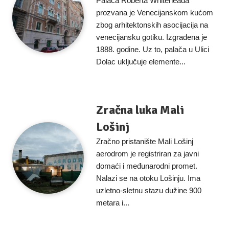
Palača Roberta Whiteheada
prozvana je Venecijanskom kućom
zbog arhitektonskih asocijacija na
venecijansku gotiku. Izgrađena je
1888. godine. Uz to, palača u Ulici
Dolac uključuje elemente...
Zračna luka Mali
Lošinj
Zračno pristanište Mali Lošinj
aerodrom je registriran za javni
domaći i međunarodni promet.
Nalazi se na otoku Lošinju. Ima
uzletno-sletnu stazu dužine 900
metara i...