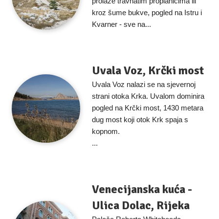
prolaze travnatim proplanicima ili
kroz šume bukve, pogled na Istru i
Kvarner - sve na...
Uvala Voz, Krčki most
Uvala Voz nalazi se na sjevernoj
strani otoka Krka. Uvalom dominira
pogled na Krčki most, 1430 metara
dug most koji otok Krk spaja s
kopnom.
...
Venecijanska kuća -
Ulica Dolac, Rijeka