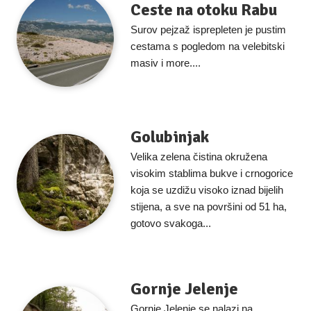
Ceste na otoku Rabu
Surov pejzaž isprepleten je pustim
cestama s pogledom na velebitski
masiv i more....
Golubinjak
Velika zelena čistina okružena
visokim stablima bukve i crnogorice
koja se uzdižu visoko iznad bijelih
stijena, a sve na površini od 51 ha,
gotovo svakoga...
Gornje Jelenje
Gornje Jelenje se nalazi na