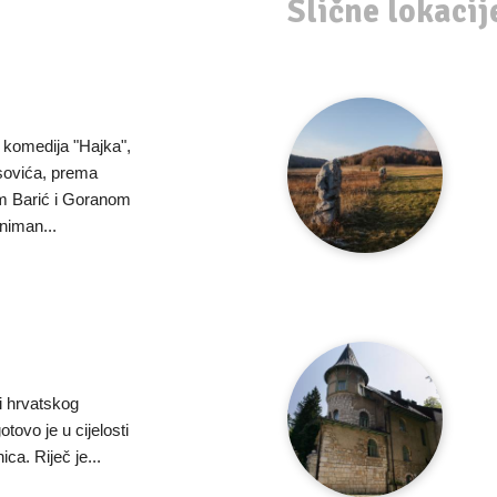
Slične lokacij
 komedija "Hajka",
asovića, prema
om Barić i Goranom
niman...
ji hrvatskog
gotovo je u cijelosti
ca. Riječ je...