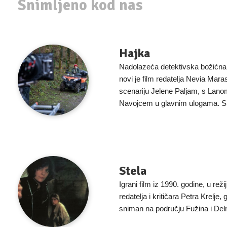
Snimljeno kod nas
Hajka
Nadolazeća detektivska božićna
novi je film redatelja Nevia Mar
scenariju Jelene Paljam, s Lan
Navojcem u glavnim ulogama. S
Stela
Igrani film iz 1990. godine, u reži
redatelja i kritičara Petra Krelje, 
sniman na području Fužina i Delni