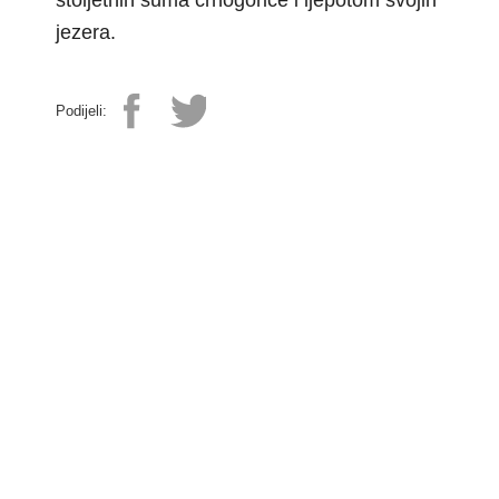
stoljetnih šuma crnogorice i ljepotom svojih
jezera.
Podijeli: