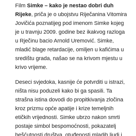
Film
Simke – kako je nestao dobri duh
Rijeke
, priča je o ubojstvu Riječanina Vitomira
Jovičića poznatijeg pod imenom Simke kojeg
je u travnju 2009. godine bez ikakvog razloga
u Rječinu bacio Arnold Uremović. Simke,
mladić blage retardacije, omiljen u kafićima u
središtu grada, našao se na krivom mjestu u
krivo vrijeme.
Deseci svjedoka, kasnije će potvrditi u istrazi,
ništa nisu poduzeli kako bi ga spasili. Ta
strašna istina dovodi do propitkivanja zločina
kroz prizmu opće apatije i krize temeljnih
etičkih vrijednosti. Simke ubrzo nakon smrti
postaje simbol bespomoćnosti, pokazatelj
bešćutnosti društva, otuđenosti mladih ljudi i