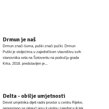
Drmun je naš
Drmun znači šuma, puški znači pučki. Drmun
Puški je stoljećima u zajedničkom vlasništvu svih
stanovnika sela na Šotoventu na području grada
Krka. 2018. predstavljen je...
Delta - obilje umjetnosti
Devet umjetnika dijeli radni prostor u centru Rijeke,
neprestano se pitajući jesu li uistinu zajednica ili tek