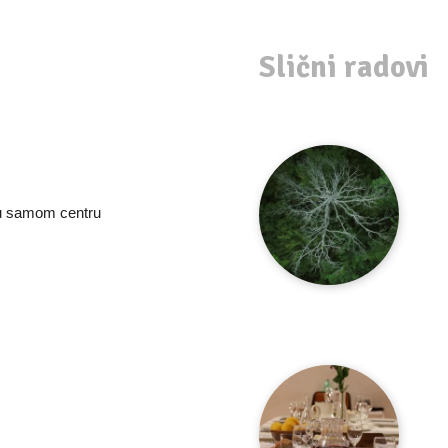
Slični radovi
 u samom centru