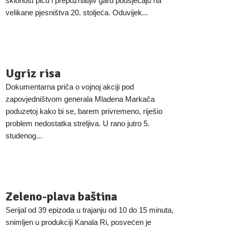
sklonost piću i prepoznatljiv gard podsjećaju na
velikane pjesništva 20. stoljeća. Oduvijek...
Ugriz risa
Dokumentarna priča o vojnoj akciji pod
zapovjedništvom generala Mladena Markača
poduzetoj kako bi se, barem privremeno, riješio
problem nedostatka streljiva. U rano jutro 5.
studenog...
Zeleno-plava baština
Serijal od 39 epizoda u trajanju od 10 do 15 minuta,
snimljen u produkciji Kanala Ri, posvećen je