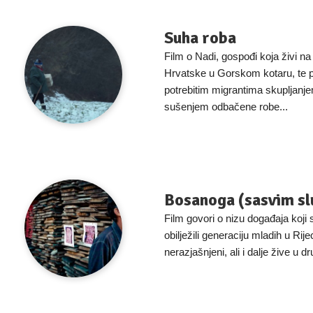
Suha roba
Film o Nadi, gospođi koja živi na 
Hrvatske u Gorskom kotaru, te
potrebitim migrantima skupljanje
sušenjem odbačene robe...
Bosanoga (sasvim sl
Film govori o nizu događaja koji
obilježili generaciju mladih u Rijec
nerazjašnjeni, ali i dalje žive u d