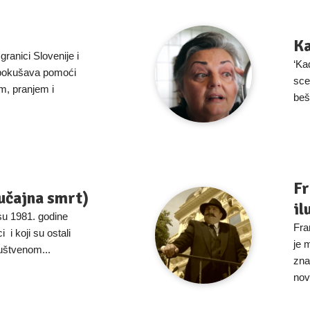
Ka
granici Slovenije i
‘Ka
 pokušava pomoći
sce
m, pranjem i
beš
Fr
učajna smrt)
il
 su 1981. godine
Fran
i i koji su ostali
je 
ruštvenom...
zna
novi