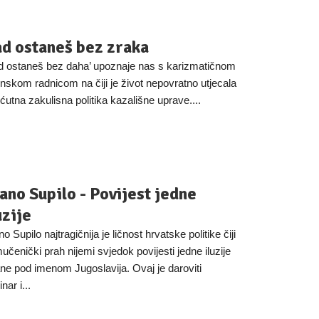
d ostaneš bez zraka
d ostaneš bez daha’ upoznaje nas s karizmatičnom
nskom radnicom na čiji je život nepovratno utjecala
ćutna zakulisna politika kazališne uprave....
ano Supilo - Povijest jedne
uzije
o Supilo najtragičnija je ličnost hrvatske politike čiji
mučenički prah nijemi svjedok povijesti jedne iluzije
ne pod imenom Jugoslavija. Ovaj je daroviti
nar i...