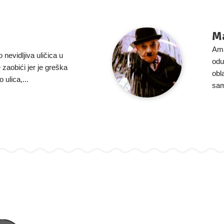
M
Ama
 nevidljiva uličica u
odu
 zaobići jer je greška
obl
 ulica,...
sam