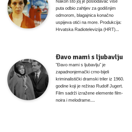
Nakon što joj je poslodavac više
puta odbio zahtjev za godišnjim
odmorom, blagajnica konačno
uspijeva otići na more. Produkcija:
Hrvatska Radiotelevizija (HRT)...
Đavo mami s ljubavlju
"Đavo mami s ljubavlju" je
zapadnonjemački crno-bijeli
kriminalistički dramski triler iz 1960.
godine koji je režirao Rudolf Jugert.
Film sadrži izražene elemente film-
noira i melodrame....