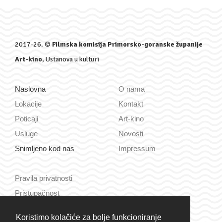
2017-26. ©
Filmska komisija Primorsko-goranske županije
Art-kino
, Ustanova u kulturi
Naslovna
O nama
Lokacije
Kontakt
Poticaji
Art-kino
Usluge
Novosti
Snimljeno kod nas
Impressum
Pravila privatnosti
Pristupačnost
Koristimo kolačiće za bolje funkcioniranje