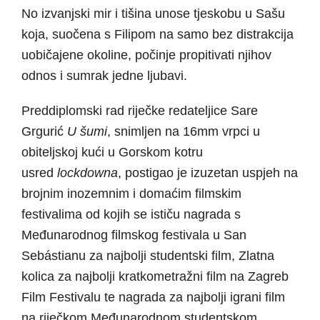
No izvanjski mir i tišina unose tjeskobu u Sašu
koja, suočena s Filipom na samo bez distrakcija
uobičajene okoline, počinje propitivati njihov
odnos i sumrak jedne ljubavi.
Preddiplomski rad riječke redateljice Sare
Grgurić
U šumi
, snimljen na 16mm vrpci u
obiteljskoj kući u Gorskom kotru
usred
lockdowna
, postigao je izuzetan uspjeh na
brojnim inozemnim i domaćim filmskim
festivalima od kojih se ističu nagrada s
Međunarodnog filmskog festivala u San
Sebástianu za najbolji studentski film, Zlatna
kolica za najbolji kratkometražni film na Zagreb
Film Festivalu te nagrada za najbolji igrani film
na riječkom Međunarodnom studentskom