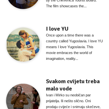
by the Crikvenica Tourist Board.
The film showcases the...
I love YU
Once upon a time there was a
country called Yugoslavia. I love YU
means I love Yugoslavia. This
movie embraces the world of
imagination, reality...
Svakom cvijetu treba
malo vode
Ivan i Mirko su neobičan par
prijatelja. Ili nešto slično. Oni
prodaju cvijeće i snimaju skečeve,