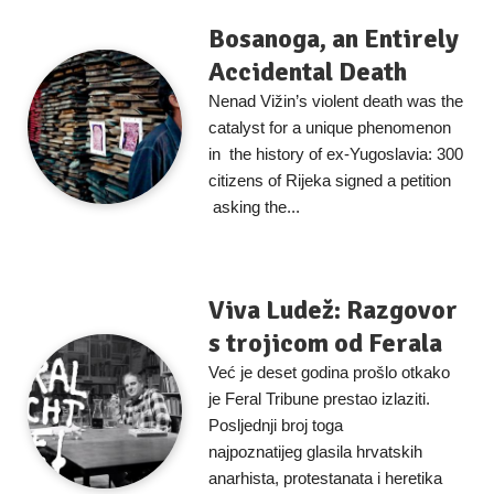
Bosanoga, an Entirely
Accidental Death
Nenad Vižin’s violent death was the
catalyst for a unique phenomenon
in the history of ex-Yugoslavia: 300
citizens of Rijeka signed a petition
asking the...
Viva Ludež: Razgovor
s trojicom od Ferala
Već je deset godina prošlo otkako
je Feral Tribune prestao izlaziti.
Posljednji broj toga
najpoznatijeg glasila hrvatskih
anarhista, protestanata i heretika