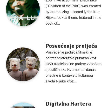
Zoom live action film "Djeca luke"
("Children of the Port") was created
by dramatizing selected lyrics from
Rijeka rock anthems featured in the
book of...
Posvećenje proljeća
Posvećenje proljeća filmski je
portret prijateljstva prikazan kroz
okvir tradicionalne prakse zvončara
specifične za Kvarner, a i danas
prisutne u kontekstu kulturnog
života Rijeke kroz...
Digitalna Hartera