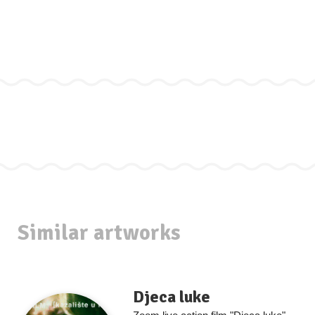
Similar artworks
Djeca luke