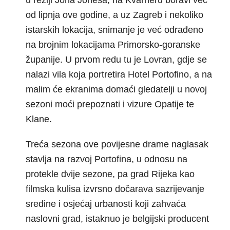
u režiji Jona Jonesa, na Kvarneru boravi već
od lipnja ove godine, a uz Zagreb i nekoliko
istarskih lokacija, snimanje je već odrađeno
na brojnim lokacijama Primorsko-goranske
županije. U prvom redu tu je Lovran, gdje se
nalazi vila koja portretira Hotel Portofino, a na
malim će ekranima domaći gledatelji u novoj
sezoni moći prepoznati i vizure Opatije te
Klane.
Treća sezona ove povijesne drame naglasak
stavlja na razvoj Portofina, u odnosu na
protekle dvije sezone, pa grad Rijeka kao
filmska kulisa izvrsno dočarava sazrijevanje
sredine i osjećaj urbanosti koji zahvaća
naslovni grad, istaknuo je belgijski producent