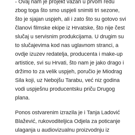
- Ovaj nam je projekt važan u prvom redu
zbog toga što smo uspjeli snimiti tri sezone,
što je sjajan uspjeh, ali i zato što su gotovo svi
članovi filmske ekipe iz Hrvatske, što nije čest
slučaj u servisnim produkcijama. U drugim su
to slučajevima kod nas uglavnom stranci, a
ovdje izuzev redatelja, producenta i make-up
artistice, svi su Hrvati, što nam je jako drago i
držimo to za velik uspjeh, poručio je Miodrag
Sila koji, uz Nebojšu Tarabu, već niz godina
vodi uspješnu producentsku priču Drugog
plana.
Ponos ostvarenim izrazila je i Tanja Ladović
Blažević, rukovoditeljica Odjela za poticanje
ulaganja u audiovizualnu proizvodnju iz